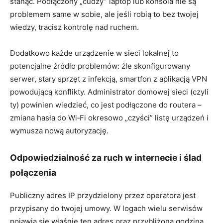
stanąć. Podłączony „cudzy” laptop lub konsola nie są
problemem same w sobie, ale jeśli robią to bez twojej
wiedzy, tracisz kontrolę nad ruchem.
Dodatkowo każde urządzenie w sieci lokalnej to
potencjalne źródło problemów: źle skonfigurowany
serwer, stary sprzęt z infekcją, smartfon z aplikacją VPN
powodującą konflikty. Administrator domowej sieci (czyli
ty) powinien wiedzieć, co jest podłączone do routera –
zmiana hasła do Wi‑Fi okresowo „czyści” listę urządzeń i
wymusza nową autoryzację.
Odpowiedzialność za ruch w internecie i ślad
połączenia
Publiczny adres IP przydzielony przez operatora jest
przypisany do twojej umowy. W logach wielu serwisów
pojawia się właśnie ten adres oraz przybliżona godzina