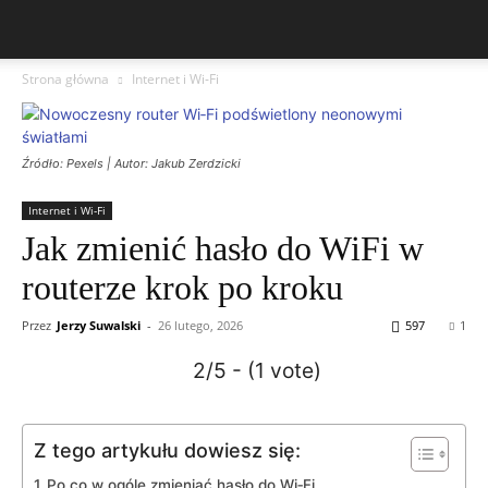
Strona główna
Internet i Wi‑Fi
Źródło: Pexels | Autor: Jakub Zerdzicki
Internet i Wi‑Fi
Jak zmienić hasło do WiFi w
routerze krok po kroku
Przez
Jerzy Suwalski
-
26 lutego, 2026
597
1
2/5 - (1 vote)
Z tego artykułu dowiesz się:
Po co w ogóle zmieniać hasło do Wi‑Fi