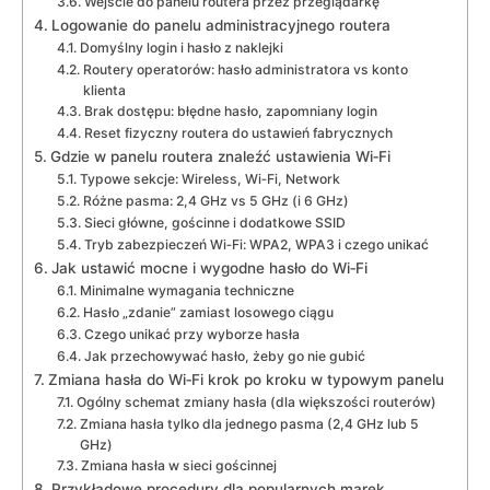
Wejście do panelu routera przez przeglądarkę
Logowanie do panelu administracyjnego routera
Domyślny login i hasło z naklejki
Routery operatorów: hasło administratora vs konto
klienta
Brak dostępu: błędne hasło, zapomniany login
Reset fizyczny routera do ustawień fabrycznych
Gdzie w panelu routera znaleźć ustawienia Wi‑Fi
Typowe sekcje: Wireless, Wi‑Fi, Network
Różne pasma: 2,4 GHz vs 5 GHz (i 6 GHz)
Sieci główne, gościnne i dodatkowe SSID
Tryb zabezpieczeń Wi‑Fi: WPA2, WPA3 i czego unikać
Jak ustawić mocne i wygodne hasło do Wi‑Fi
Minimalne wymagania techniczne
Hasło „zdanie” zamiast losowego ciągu
Czego unikać przy wyborze hasła
Jak przechowywać hasło, żeby go nie gubić
Zmiana hasła do Wi‑Fi krok po kroku w typowym panelu
Ogólny schemat zmiany hasła (dla większości routerów)
Zmiana hasła tylko dla jednego pasma (2,4 GHz lub 5
GHz)
Zmiana hasła w sieci gościnnej
Przykładowe procedury dla popularnych marek