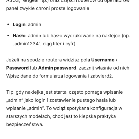
ASUS, Netgear itp.) oraz części routerów od operatorów
panel zwykle chroni proste logowanie:
Login
: admin
Hasło
: admin lub hasło wydrukowane na naklejce (np.
„admin1234”, ciąg liter i cyfr).
Jeżeli na spodzie routera widzisz pola
Username
/
Password
lub
Admin password
, zacznij właśnie od nich.
Wpisz dane do formularza logowania i zatwierdź.
Tip: gdy naklejka jest starta, często pomaga wpisanie
„admin” jako login i zostawienie pustego hasła lub
wpisanie „admin”. To wciąż spotykana konfiguracja w
starszych modelach, choć jest to kiepska praktyka
bezpieczeństwa.