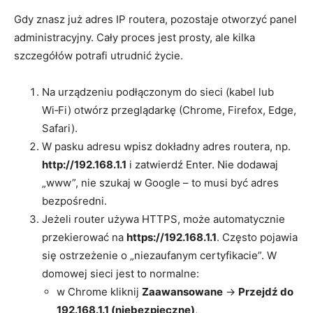
Gdy znasz już adres IP routera, pozostaje otworzyć panel
administracyjny. Cały proces jest prosty, ale kilka
szczegółów potrafi utrudnić życie.
Na urządzeniu podłączonym do sieci (kabel lub
Wi‑Fi) otwórz przeglądarkę (Chrome, Firefox, Edge,
Safari).
W pasku adresu wpisz dokładny adres routera, np.
http://192.168.1.1
i zatwierdź Enter. Nie dodawaj
„www”, nie szukaj w Google – to musi być adres
bezpośredni.
Jeżeli router używa HTTPS, może automatycznie
przekierować na
https://192.168.1.1
. Często pojawia
się ostrzeżenie o „niezaufanym certyfikacie”. W
domowej sieci jest to normalne:
w Chrome kliknij
Zaawansowane
→
Przejdź do
192.168.1.1 (niebezpieczne)
,