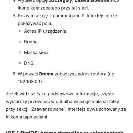
Wybierz opcję
Szczegóły
,
Zaawansowane
albo
ikonę koła zębatego przy tej sieci.
Rozwiń sekcję z parametrami IP. Interfejs może
pokazywać pola:
Adres IP urządzenia,
Brama,
Maska sieci,
DNS.
W pozycji
Brama
zobaczysz adres routera (np.
192.168.0.1).
Jeżeli widzisz tylko podstawowe informacje, często
wystarczy przewinąć w dół albo wcisnąć małą strzałkę
przy sekcji „Zaawansowane”. Interfejs bywa schowany za
kilkoma tapnięciami.
iOS / iPadOS: brama domyślna w ustawieniach