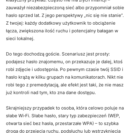
zauważył niezabezpieczoną sieć albo przypomniał sobie
hasło sprzed lat. Z jego perspektywy „nic się nie stanie”.
Z twojej: każdy dodatkowy użytkownik to obciążenie
łącza, zwiększona ilość ruchu i potencjalny bałagan w
sieci lokalnej.
Do tego dochodzą goście. Scenariusz jest prosty:
podajesz hasło znajomemu, on przekazuje je dalej, ktoś
robi zdjęcie i udostępnia. Po pewnym czasie twój SSID i
hasło krążą w kilku grupach na komunikatorach. Nikt nie
robi tego z premedytacją, ale efekt jest taki, że nie masz
już kontroli nad tym, kto zna dane dostępu.
Skrajniejszy przypadek to osoba, która celowo poluje na
słabe Wi‑Fi. Słabe hasło, stary typ zabezpieczeń (WEP,
otwarta sieć bez hasła, przestarzałe WPA) – to szybka
droga do przejęcia ruchu, podsłuchu lub wstrzyknięcia